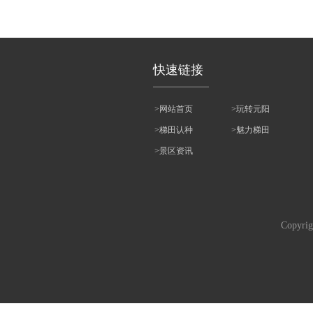
快速链接
>网站首页
>玩转元阳
>梯田认种
>魅力梯田
>景区资讯
Copyr