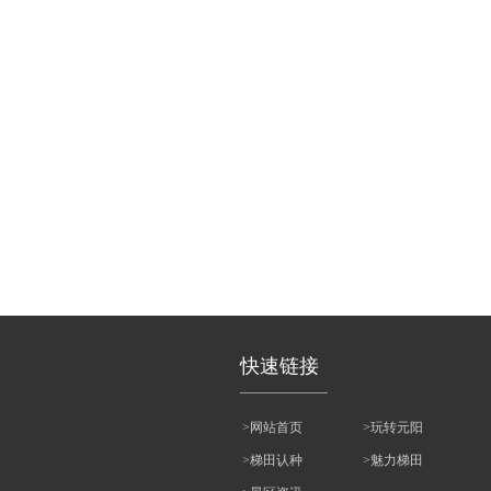
快速链接
>网站首页
>玩转元阳
>梯田认种
>魅力梯田