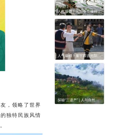
人气爆棚！元阳春节接待游客41.29万人次，创历史新高！
人气爆棚！董宇辉去元阳干啥了？
探秘“三遗产” | 人与自然长期互动的完美产物
网友，领略了世界
科的独特民族风情
。