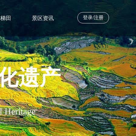
登录/注册
力梯田
景区资讯
文化遗产
 Heritage 