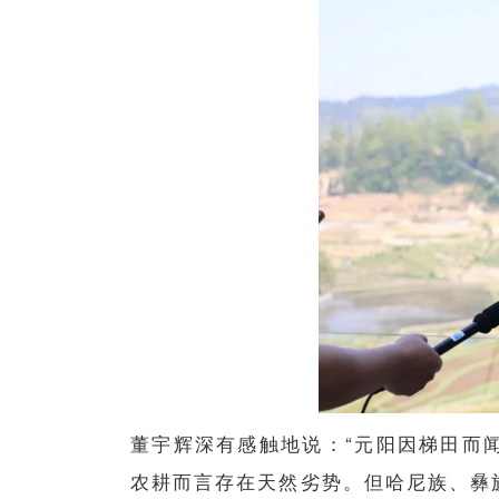
董宇辉深有感触地说：“元阳因梯田而
农耕而言存在天然劣势。但哈尼族、彝