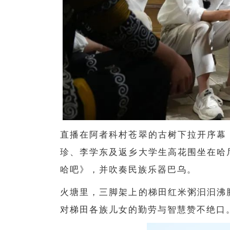
直播在阿者科村苍翠的古树下拉开序幕
珍、李学东及返乡大学生高花围坐在哈
哈吧》，并吹奏民族乐器巴乌。
火塘里，三脚架上的梯田红米粥汩汩沸
对梯田各族儿女的勤劳与智慧赞不绝口