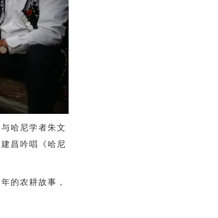
，与哈尼学者朱文
马建昌吟唱《哈尼
百年的农耕故事，