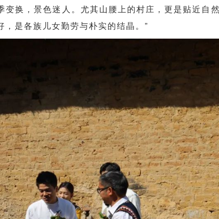
季变换，景色迷人。尤其山腰上的村庄，更是贴近自
好，是各族儿女勤劳与朴实的结晶。”