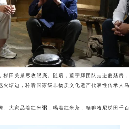
，梯田美景尽收眼底。随后，董宇辉团队走进蘑菇房
尼火塘边，聆听国家级非物质文化遗产代表性传承人
腾。大家品着红米粥，喝着红米茶，畅聊哈尼梯田千
。